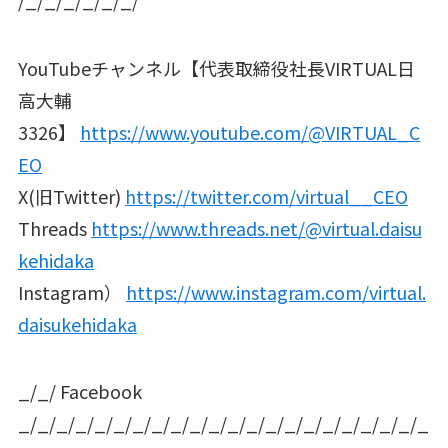
YouTubeチャンネル【代表取締役社長VIRTUAL日
高大輔
3326】
https://www.youtube.com/@VIRTUAL_C
EO
X(旧Twitter)
https://twitter.com/virtual__CEO
Threads
https://www.threads.net/@virtual.daisu
kehidaka
Instagram）
https://www.instagram.com/virtual.
daisukehidaka
_/_/ Facebook
_/_/_/_/_/_/_/_/_/_/_/_/_/_/_/_/_/_/_/_/_/_