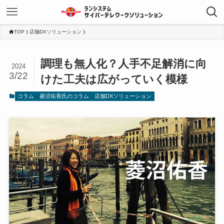
TOP
店舗DXソリューション
調理も無人化？人手不足解消に向
2024
3/22
けた工夫は広がっていく模様
コラム
菱沼佑香氏のコラム
店舗DXソリューション